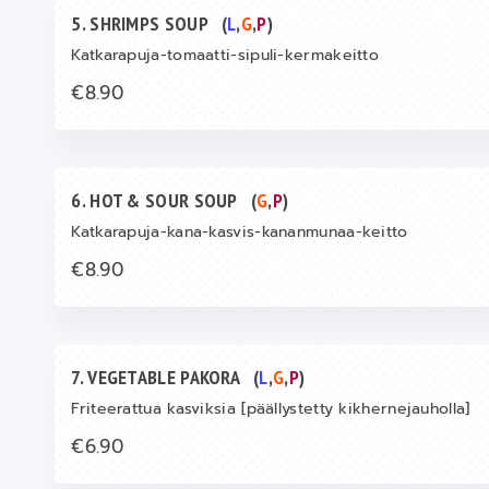
5. SHRIMPS SOUP
(
L
,
G
,
P
)
Katkarapuja-tomaatti-sipuli-kermakeitto
€8.90
6. HOT & SOUR SOUP
(
G
,
P
)
Katkarapuja-kana-kasvis-kananmunaa-keitto
€8.90
7. VEGETABLE PAKORA
(
L
,
G
,
P
)
Friteerattua kasviksia [päällystetty kikhernejauholla]
€6.90