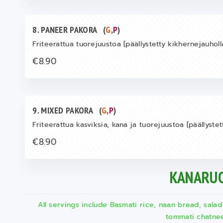
8. PANEER PAKORA
(
G
,
P
)
Friteerattua tuorejuustoa [päällystetty kikhernejauholl
€8.90
9. MIXED PAKORA
(
G
,
P
)
Friteerattua kasviksia, kana ja tuorejuustoa [päällystet
€8.90
KANARU
All servings include Basmati rice, naan bread, salad
tommati chatne