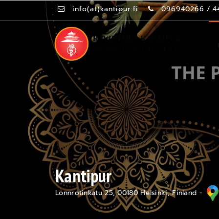
info(at)kantipur.fi
096940266
/
4
Kantipur
Lönnrotinkatu 25, 00180 Helsinki, Finland -