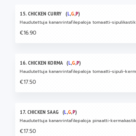
15. CHICKEN CURRY
(
L
,
G
,
P
)
Haudutettuja kananrintafilepaloja tomaatti-sipulikasti
€16.90
16. CHICKEN KORMA
(
L
,
G
,
P
)
Haudutettuja kananrintafilepaloja tomaatti-sipuli-ker
€17.50
17. CHICKEN SAAG
(
L
,
G
,
P
)
Haudutettuja kananrintafilepaloja pinaatti-kermakast
€17.50