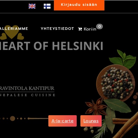
Kirjaudu sisään
0
ALLERIAMME
YHTEYSTIEDOT
Koriin
A-la-carte
Lounas