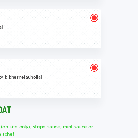
a]
ty kikhernejauholla]
OAT
 (on site only), stripe sauce, mint sauce or
e (chef