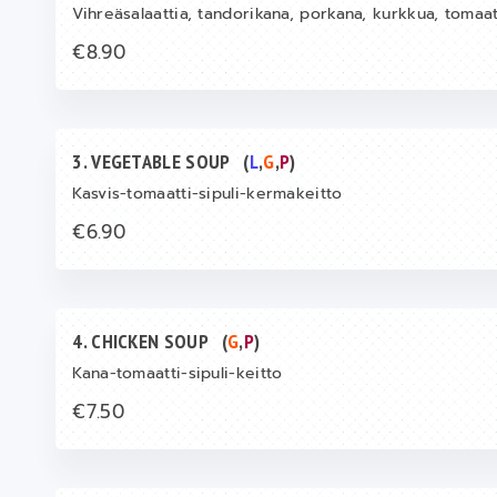
Vihreäsalaattia, tandorikana, porkana, kurkkua, tomaat
€8.90
3. VEGETABLE SOUP
(
L
,
G
,
P
)
Kasvis-tomaatti-sipuli-kermakeitto
€6.90
4. CHICKEN SOUP
(
G
,
P
)
Kana-tomaatti-sipuli-keitto
€7.50