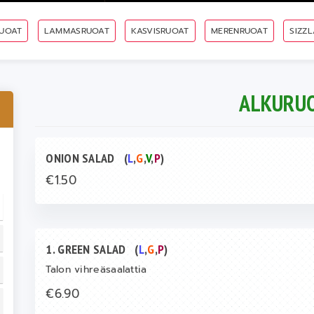
UOAT
LAMMASRUOAT
KASVISRUOAT
MERENRUOAT
SIZZ
ALKURU
ONION SALAD
(
L
,
G
,
V
,
P
)
€1.50
1. GREEN SALAD
(
L
,
G
,
P
)
Talon vihreäsaalattia
€6.90