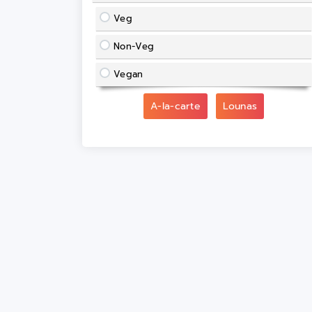
Veg
Non-Veg
Vegan
A-la-carte
Lounas