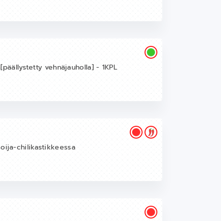
a[päällystetty vehnäjauholla] - 1KPL
oija-chilikastikkeessa