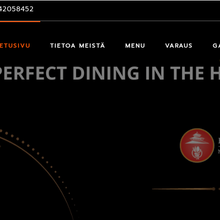
42058452
ETUSIVU
TIETOA MEISTÄ
MENU
VARAUS
G