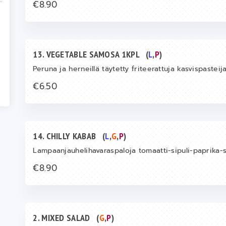
€8.90
13. VEGETABLE SAMOSA 1KPL
(
L
,
P
)
Peruna ja herneillä täytetty friteerattuja kasvispasteij
€6.50
14. CHILLY KABAB
(
L
,
G
,
P
)
Lampaanjauhelihavaraspaloja tomaatti-sipuli-paprika-s
€8.90
2. MIXED SALAD
(
G
,
P
)