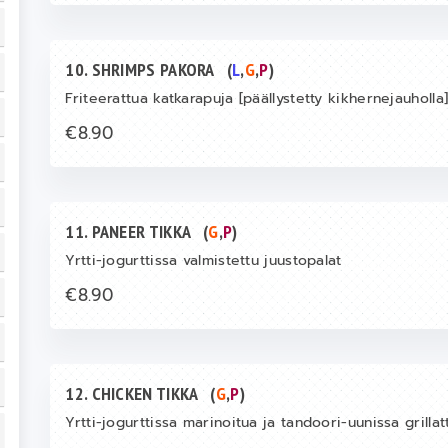
10. SHRIMPS PAKORA
(
L
,
G
,
P
)
Friteerattua katkarapuja [päällystetty kikhernejauholla
€8.90
11. PANEER TIKKA
(
G
,
P
)
Yrtti-jogurttissa valmistettu juustopalat
€8.90
12. CHICKEN TIKKA
(
G
,
P
)
Yrtti-jogurttissa marinoitua ja tandoori-uunissa grillat