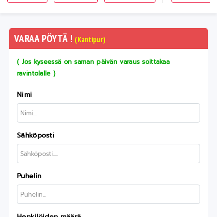
VARAA PÖYTÄ !
(Kantipur)
( Jos kyseessä on saman päivän varaus soittakaa
ravintolalle )
Nimi
Sähköposti
Puhelin
Henkilöiden määrä