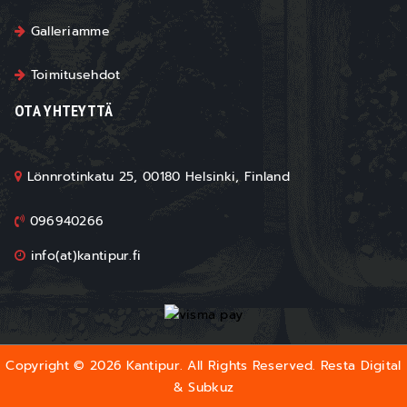
Galleriamme
Toimitusehdot
OTA YHTEYTTÄ
Lönnrotinkatu 25, 00180 Helsinki, Finland
096940266
info(at)kantipur.fi
Copyright © 2026 Kantipur. All Rights Reserved.
Resta Digital
&
Subkuz