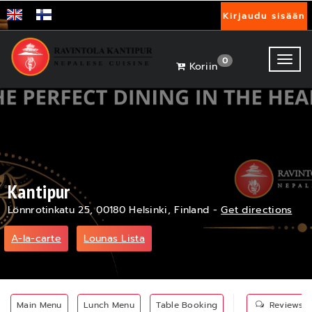
Kirjaudu sisään
Toggl
0
Koriin
Kantipur
Lönnrotinkatu 25, 00180 Helsinki, Finland -
Get directions
A-la-carte
Lounas Lista
Main Menu
Lunch Menu
Table Booking
Reviews